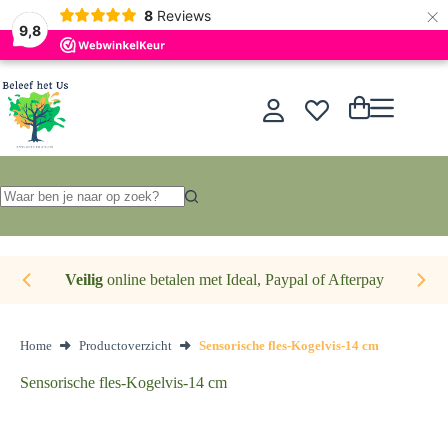
×
Nederlands
8
Reviews
9,8
Ga
naar
de
Winkelwagen
inhoud
Geen
resultaten
Veilig
online betalen met Ideal, Paypal of Afterpay
Home
Productoverzicht
Sensorische fles-Kogelvis-14 cm
Sensorische fles-Kogelvis-14 cm