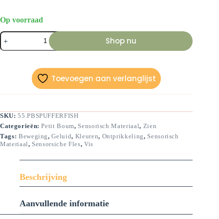
Op voorraad
Sensorische
Shop nu
fles-
Kogelvis-
14
cm
aantal
Toevoegen aan verlanglijst
SKU:
55.PBSPUFFERFISH
Categorieën:
Petit Boum
,
Sensorisch Materiaal
,
Zien
Tags:
Beweging
,
Geluid
,
Kleuren
,
Ontprikkeling
,
Sensorisch
Materiaal
,
Sensorsiche Fles
,
Vis
Beschrijving
Aanvullende informatie