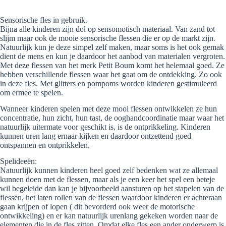
Sensorische fles in gebruik.
Bijna alle kinderen zijn dol op sensomotisch materiaal. Van zand tot
slijm maar ook de mooie sensorische flessen die er op de markt zijn.
Natuurlijk kun je deze simpel zelf maken, maar soms is het ook gemak
dient de mens en kun je daardoor het aanbod van materialen vergroten.
Met deze flessen van het merk Petit Boum komt het helemaal goed. Ze
hebben verschillende flessen waar het gaat om de ontdekking. Zo ook
in deze fles. Met glitters en pompoms worden kinderen gestimuleerd
om ermee te spelen.
Wanneer kinderen spelen met deze mooi flessen ontwikkelen ze hun
concentratie, hun zicht, hun tast, de ooghandcoordinatie maar waar het
natuurlijk uitermate voor geschikt is, is de ontprikkeling. Kinderen
kunnen uren lang ernaar kijken en daardoor ontzettend goed
ontspannen en ontprikkelen.
Spelideeën:
Natuurlijk kunnen kinderen heel goed zelf bedenken wat ze allemaal
kunnen doen met de flessen, maar als je een keer het spel een beteje
wil begeleide dan kan je bijvoorbeeld aansturen op het stapelen van de
flessen, het laten rollen van de flessen waardoor kinderen er achteraan
gaan krijpen of lopen ( dit bevorderd ook weer de motorische
ontwikkeling) en er kan natuurlijk urenlang gekeken worden naar de
elementen die in de fles zitten. Omdat elke fles een ander onderwerp is