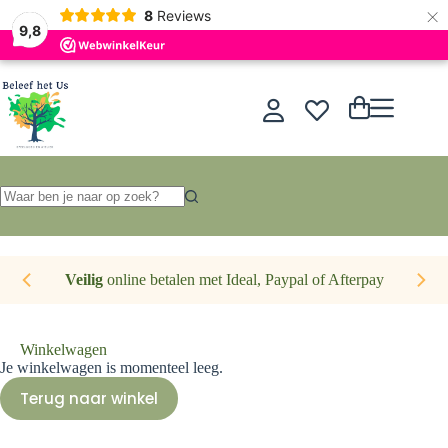
×
Nederlands
8
Reviews
9,8
Ga
naar
de
Winkelwagen
inhoud
Geen
resultaten
Veilig
online betalen met Ideal, Paypal of Afterpay
Winkelwagen
Je winkelwagen is momenteel leeg.
Terug naar winkel