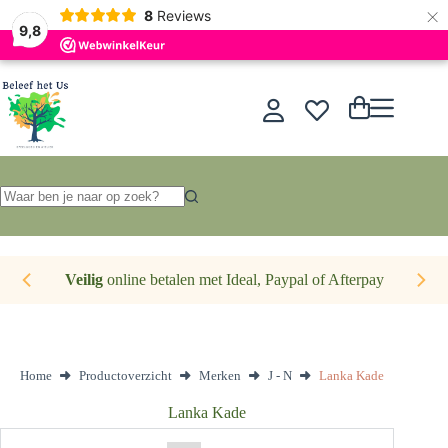
×
Nederlands
8
Reviews
9,8
Ga
naar
de
Winkelwagen
inhoud
Geen
resultaten
Veilig
online betalen met Ideal, Paypal of Afterpay
Home
Productoverzicht
Merken
J - N
Lanka Kade
Lanka Kade