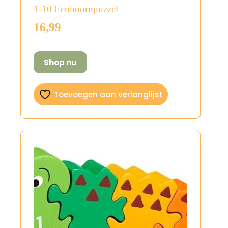
1-10 Eenhoornpuzzel
16,99
Shop nu
Toevoegen aan verlanglijst