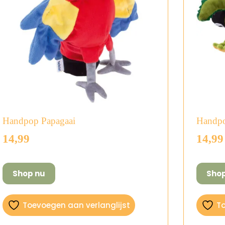
Handpop Papagaai
Handpo
14,99
14,99
Shop nu
Sho
Toevoegen aan verlanglijst
To