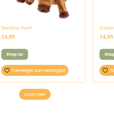
Handpop Paard
Handpo
14,99
14,99
Shop nu
Sho
Toevoegen aan verlanglijst
To
Laad meer