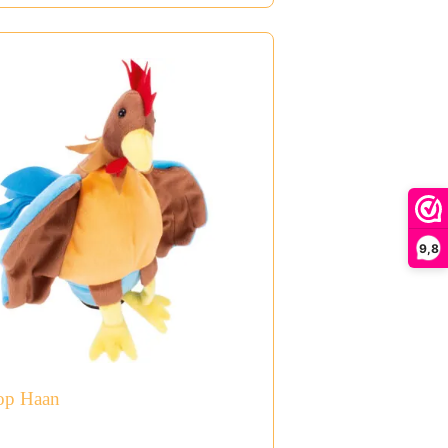
9,8
op Haan