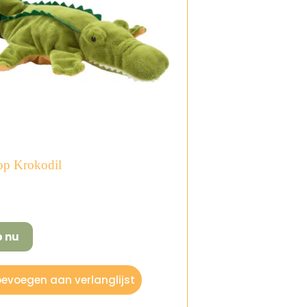
p Krokodil
p nu
evoegen aan verlanglijst