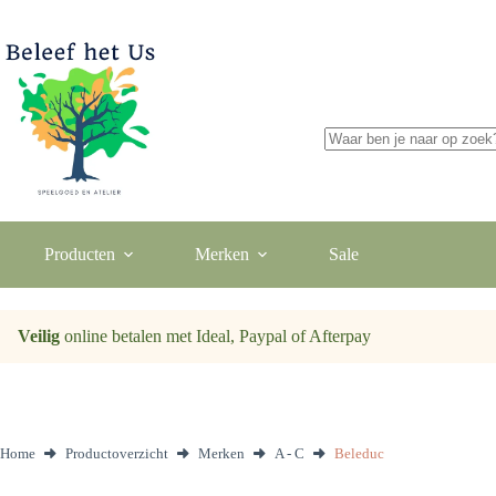
Ga
naar
de
inhoud
Geen
resultaten
Producten
Merken
Sale
Veilig
online betalen met Ideal, Paypal of Afterpay
Home
Productoverzicht
Merken
A - C
Beleduc