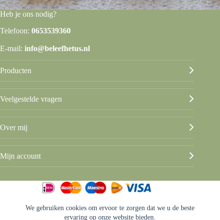
Heb je ons nodig?
Telefoon:
0653539360
E-mail:
info@beleefhetus.nl
Producten
Veelgestelde vragen
Over mij
Mijn account
We gebruiken cookies om ervoor te zorgen dat we u de beste
© Beleef het Us
ervaring op onze website bieden.