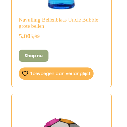
Navulling Bellenblaas Uncle Bubble
grote bellen
5,00
5,99
Oorspronkelijke
Huidige
prijs
prijs
was:
is:
Shop nu
€5,99.
€5,00.
Toevoegen aan verlanglijst