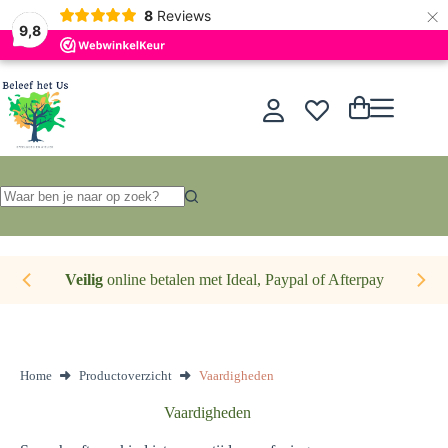
×
Nederlands
8
Reviews
9,8
Ga
naar
de
Winkelwagen
inhoud
Geen
resultaten
Veilig
online betalen met Ideal, Paypal of Afterpay
Home
Productoverzicht
Vaardigheden
Vaardigheden