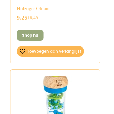
Holztiger Olifant
9,25
18,49
Oorspronkelijke
Huidige
prijs
prijs
was:
is:
Shop nu
€18,49.
€9,25.
Toevoegen aan verlanglijst