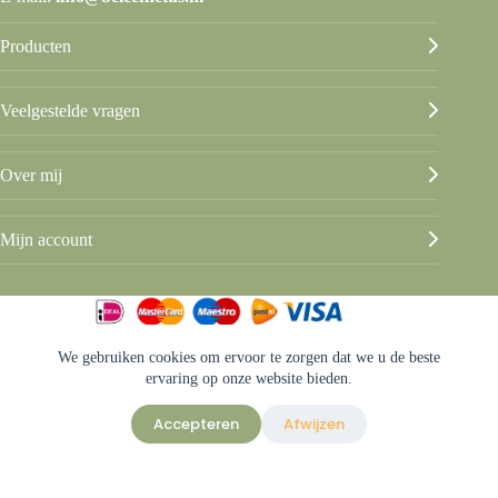
Producten
Veelgestelde vragen
Over mij
Mijn account
We gebruiken cookies om ervoor te zorgen dat we u de beste
© Beleef het Us
ervaring op onze website bieden.
Algemene voorwaarden
Privacy & disclaimer
Accepteren
Afwijzen
Sitemap
Ontwerp & sitebeheer door
ForYou B.V.
in samenwerking met
Best4u
Afbeeldingen onder licentie van Shutterstock.com