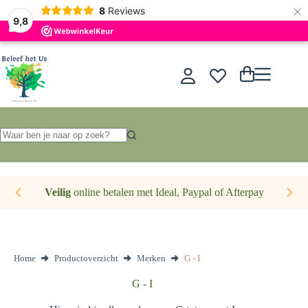
×
Nederlands
8
Reviews
9,8
Ga
naar
de
Winkelwagen
inhoud
Geen
resultaten
Veilig
online betalen met Ideal, Paypal of Afterpay
Home
Productoverzicht
Merken
G - I
G - I