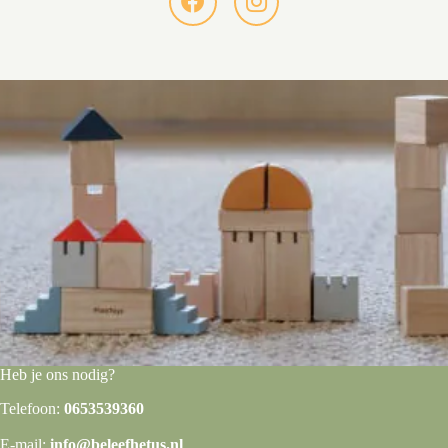
Heb je ons nodig?
Telefoon:
0653539360
E-mail:
info@beleefhetus.nl