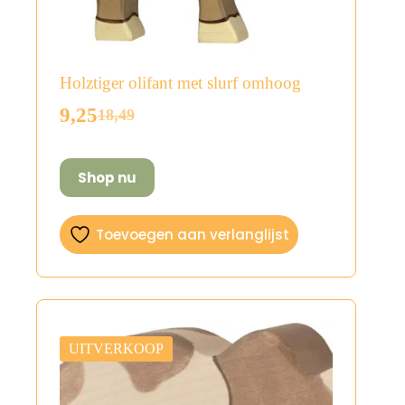
Holztiger olifant met slurf omhoog
9,25
18,49
Oorspronkelijke
Huidige
prijs
prijs
was:
is:
Shop nu
€18,49.
€9,25.
Toevoegen aan verlanglijst
UITVERKOOP