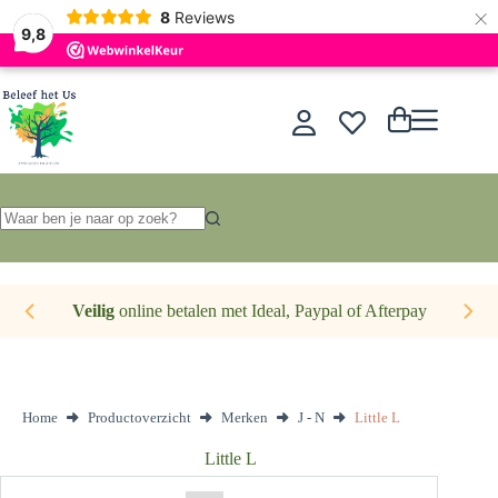
×
Nederlands
8
Reviews
9,8
Ga
naar
de
Winkelwagen
inhoud
Geen
resultaten
Veilig
online betalen met Ideal, Paypal of Afterpay
Home
Productoverzicht
Merken
J - N
Little L
Little L