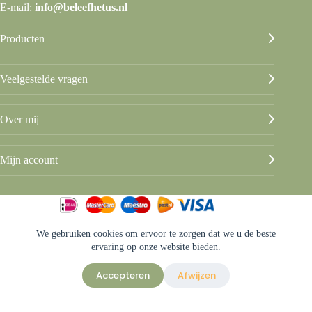
E-mail:
info@beleefhetus.nl
Producten
Veelgestelde vragen
Over mij
Mijn account
We gebruiken cookies om ervoor te zorgen dat we u de beste
© Beleef het Us
ervaring op onze website bieden.
Algemene voorwaarden
Privacy & disclaimer
Accepteren
Afwijzen
Sitemap
Ontwerp & sitebeheer door
ForYou B.V.
in samenwerking met
Best4u
Afbeeldingen onder licentie van Shutterstock.com