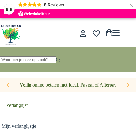
×
Nederlands
8
Reviews
9,8
Ga
naar
de
Winkelwagen
inhoud
Geen
resultaten
Veilig
online betalen met Ideal, Paypal of Afterpay
Verlanglijst
Mijn verlanglijstje