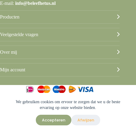
E-mail:
info@beleefhetus.nl
Producten
Veelgestelde vragen
Over mij
Mijn account
We gebruiken cookies om ervoor te zorgen dat we u de beste
© Beleef het Us
ervaring op onze website bieden.
Algemene voorwaarden
Privacy & disclaimer
Accepteren
Afwijzen
Sitemap
Ontwerp & sitebeheer door
ForYou B.V.
in samenwerking met
Best4u
Afbeeldingen onder licentie van Shutterstock.com