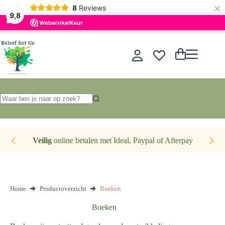
×
Nederlands
8
Reviews
9,8
Ga
naar
de
Winkelwagen
inhoud
Geen
resultaten
Veilig
online betalen met Ideal, Paypal of Afterpay
Home
Productoverzicht
Boeken
Boeken