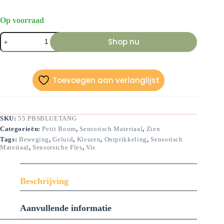
Op voorraad
Sensorische
Shop nu
fles-
doktersvis-
14
cm
aantal
Toevoegen aan verlanglijst
SKU:
55.PBSBLUETANG
Categorieën:
Petit Boum
,
Sensorisch Materiaal
,
Zien
Tags:
Beweging
,
Geluid
,
Kleuren
,
Ontprikkeling
,
Sensorisch
Materiaal
,
Sensorsiche Fles
,
Vis
Beschrijving
Aanvullende informatie