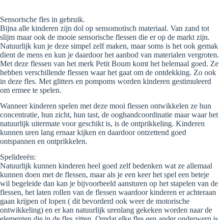
Sensorische fles in gebruik.
Bijna alle kinderen zijn dol op sensomotisch materiaal. Van zand tot
slijm maar ook de mooie sensorische flessen die er op de markt zijn.
Natuurlijk kun je deze simpel zelf maken, maar soms is het ook gemak
dient de mens en kun je daardoor het aanbod van materialen vergroten.
Met deze flessen van het merk Petit Boum komt het helemaal goed. Ze
hebben verschillende flessen waar het gaat om de ontdekking. Zo ook
in deze fles. Met glitters en pompoms worden kinderen gestimuleerd
om ermee te spelen.
Wanneer kinderen spelen met deze mooi flessen ontwikkelen ze hun
concentratie, hun zicht, hun tast, de ooghandcoordinatie maar waar het
natuurlijk uitermate voor geschikt is, is de ontprikkeling. Kinderen
kunnen uren lang ernaar kijken en daardoor ontzettend goed
ontspannen en ontprikkelen.
Spelideeën:
Natuurlijk kunnen kinderen heel goed zelf bedenken wat ze allemaal
kunnen doen met de flessen, maar als je een keer het spel een beteje
wil begeleide dan kan je bijvoorbeeld aansturen op het stapelen van de
flessen, het laten rollen van de flessen waardoor kinderen er achteraan
gaan krijpen of lopen ( dit bevorderd ook weer de motorische
ontwikkeling) en er kan natuurlijk urenlang gekeken worden naar de
elementen die in de fles zitten. Omdat elke fles een ander onderwerp is