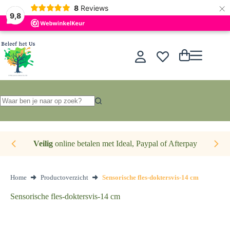
×
Nederlands
8
Reviews
9,8
Ga
naar
de
Winkelwagen
inhoud
Geen
resultaten
Veilig
online betalen met Ideal, Paypal of Afterpay
Home
Productoverzicht
Sensorische fles-doktersvis-14 cm
Sensorische fles-doktersvis-14 cm