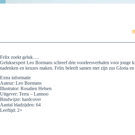
B
Felix zoekt geluk….
Geluksexpert Leo Bormans schreef drie voorleesverhalen voor jonge kin
nadenken en keuzes maken. Felix beleeft samen met zijn zus Gloria en z
Extra informatie
Auteur: Leo Bormans
Illustrator: Rosalien Helsen
Uitgever: Terra – Lannoo
Bindwijze: hardcover
Aantal bladzijden: 64
Leeftijd: 2+