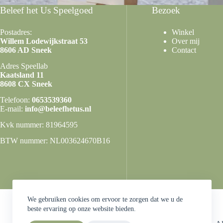
Beleef het Us Speelgoed
Bezoek
Postadres:
Winkel
Willem Lodewijkstraat 53
Over mij
8606 AD Sneek
Contact
Adres Speellab
Kaatsland 11
8608 CX Sneek
Telefoon:
0653539360
E-mail:
info@beleefhetus.nl
Kvk nummer: 81964595
BTW nummer: NL003624670B16
We gebruiken cookies om ervoor te zorgen dat we u de
beste ervaring op onze website bieden.