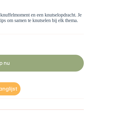
en knuffelmoment en een knutselopdracht. Je
tips om samen te knutselen bij elk thema.
p nu
nglijst