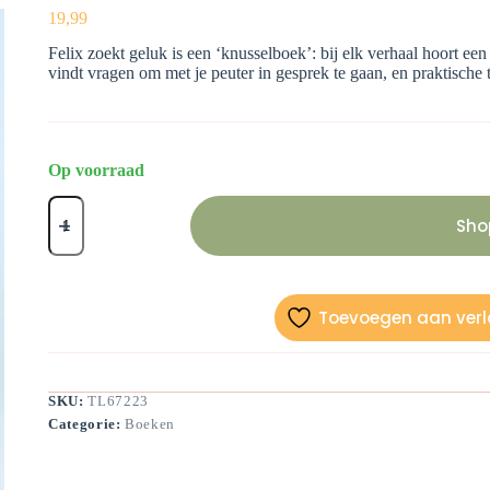
19,99
Felix zoekt geluk is een ‘knusselboek’: bij elk verhaal hoort e
vindt vragen om met je peuter in gesprek te gaan, en praktische 
Op voorraad
Felix
zoekt
Sho
geluk
aantal
Toevoegen aan verla
SKU:
TL67223
Categorie:
Boeken