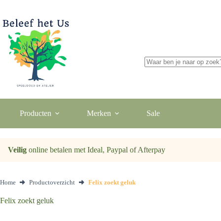
Ga
naar
de
inhoud
Geen
resultaten
Producten
Merken
Sale
Veilig
online betalen met Ideal, Paypal of Afterpay
Home
Productoverzicht
Felix zoekt geluk
Felix zoekt geluk