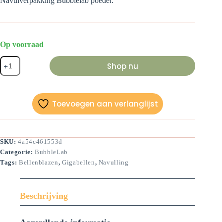
Navulverpakking Bubblelab poeder.
Op voorraad
Navulverpakking
Shop nu
Bubblepoeder
(
10
liter)
aantal
Toevoegen aan verlanglijst
SKU:
4a54c461553d
Categorie:
BubbleLab
Tags:
Bellenblazen
,
Gigabellen
,
Navulling
Beschrijving