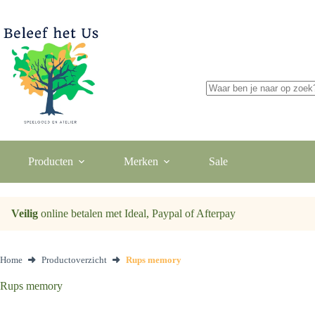
Ga
naar
de
inhoud
Geen
resultaten
Producten
Merken
Sale
Veilig
online betalen met Ideal, Paypal of Afterpay
Home
Productoverzicht
Rups memory
Rups memory