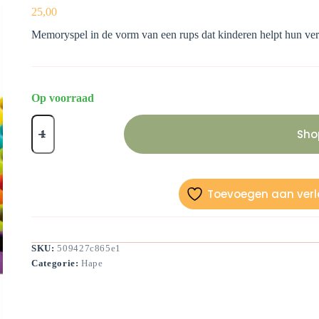
25,00
Memoryspel in de vorm van een rups dat kinderen helpt hun ve
Op voorraad
Rups
memory
Sho
aantal
Toevoegen aan verla
SKU:
509427c865e1
Categorie:
Hape