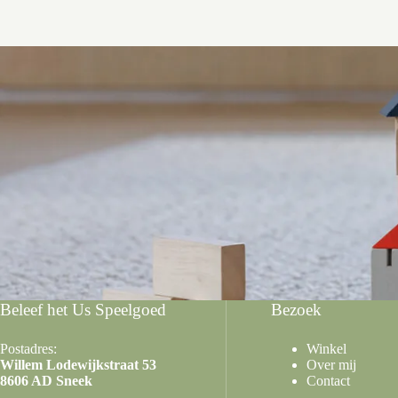
Beleef het Us Speelgoed
Bezoek
Postadres:
Winkel
Willem Lodewijkstraat 53
Over mij
8606 AD Sneek
Contact