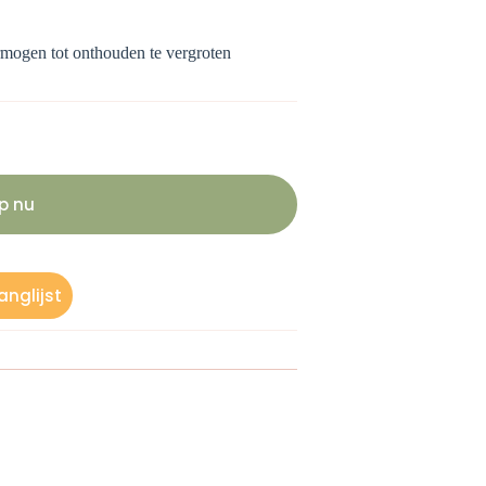
rmogen tot onthouden te vergroten
p nu
nglijst