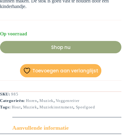
kunnen maken. De stok is goed vast te houden door een
kinderhandje.
Op voorraad
Shop nu
Toevoegen aan verlanglijst
SKU:
985
Categorieën:
Horen
,
Muziek
,
Voggenreiter
Tags:
Hout
,
Muziek
,
Muziekinstrument
,
Speelgoed
Aanvullende informatie