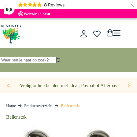
×
Nederlands
8
Reviews
9,8
Ga
naar
de
Winkelwagen
inhoud
Geen
resultaten
Veilig
online betalen met Ideal, Paypal of Afterpay
Home
Productoverzicht
Bellenstok
Bellenstok