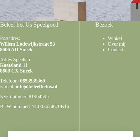
Beleef het Us Speelgoed
Bezoek
Postadres:
Winkel
Willem Lodewijkstraat 53
Over mij
8606 AD Sneek
Contact
Adres Speellab
Kaatsland 11
8608 CX Sneek
Telefoon:
0653539360
E-mail:
info@beleefhetus.nl
Kvk nummer: 81964595
BTW nummer: NL003624670B16