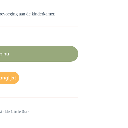
toevoeging aan de kinderkamer.
p nu
nglijst
inkle Little Star