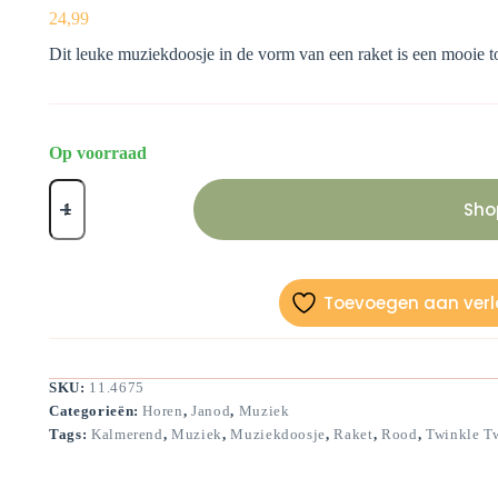
24,99
Dit leuke muziekdoosje in de vorm van een raket is een mooie 
Op voorraad
Muziekdoosje
Raket-
Sho
Janod-
17,5
cm
hoog
aantal
Toevoegen aan verla
SKU:
11.4675
Categorieën:
Horen
,
Janod
,
Muziek
Tags:
Kalmerend
,
Muziek
,
Muziekdoosje
,
Raket
,
Rood
,
Twinkle Tw