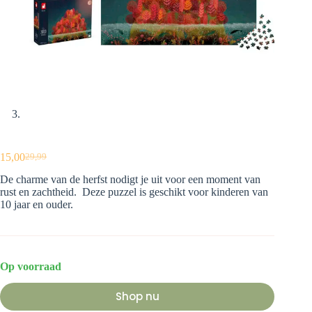
15,00
29,99
Oorspronkelijke
Huidige
prijs
prijs
De charme van de herfst nodigt je uit voor een moment van
was:
is:
rust en zachtheid. Deze puzzel is geschikt voor kinderen van
€29,99.
€15,00.
10 jaar en ouder.
Op voorraad
Shop nu