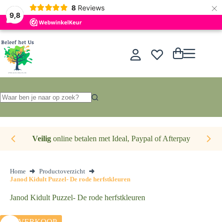
×
Nederlands
8
Reviews
9,8
Ga
naar
de
Winkelwagen
inhoud
Geen
resultaten
Veilig
online betalen met Ideal, Paypal of Afterpay
Home
Productoverzicht
Janod Kidult Puzzel- De rode herfstkleuren
Janod Kidult Puzzel- De rode herfstkleuren
UITVERKOOP