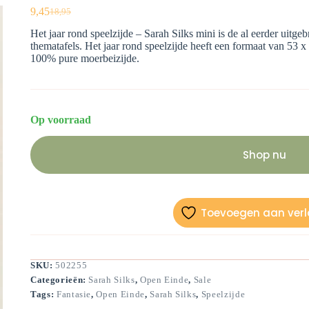
9,45
18,95
Oorspronkelijke
Huidige
prijs
prijs
Het jaar rond speelzijde
– Sarah Silks mini is de al eerder uitge
was:
is:
thematafels. Het jaar rond speelzijde heeft een formaat van 53
€18,95.
€9,45.
100% pure moerbeizijde.
Op voorraad
Shop nu
Toevoegen aan verla
SKU:
502255
Categorieën:
Sarah Silks
,
Open Einde
,
Sale
Tags:
Fantasie
,
Open Einde
,
Sarah Silks
,
Speelzijde