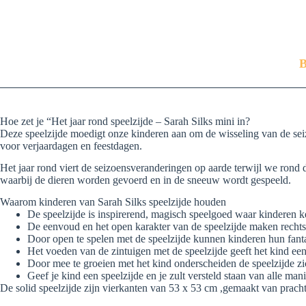
B
Hoe zet je “Het jaar rond speelzijde – Sarah Silks mini in?
Deze speelzijde moedigt onze kinderen aan om de wisseling van de seizo
voor verjaardagen en feestdagen.
Het jaar rond viert de seizoensveranderingen op aarde terwijl we rond d
waarbij de dieren worden gevoerd en in de sneeuw wordt gespeeld.
Waarom kinderen van Sarah Silks speelzijde houden
De speelzijde is inspirerend, magisch speelgoed waar kinderen k
De eenvoud en het open karakter van de speelzijde maken rechtstr
Door open te spelen met de speelzijde kunnen kinderen hun fant
Het voeden van de zintuigen met de speelzijde geeft het kind een
Door mee te groeien met het kind onderscheiden de speelzijde z
Geef je kind een speelzijde en je zult versteld staan ​​van alle ma
De solid speelzijde zijn vierkanten van 53 x 53 cm ,gemaakt van prac