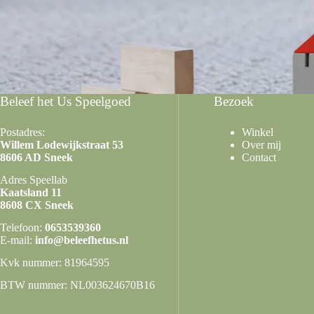
Beleef het Us Speelgoed
Bezoek
Postadres:
Winkel
Willem Lodewijkstraat 53
Over mij
8606 AD Sneek
Contact
Adres Speellab
Kaatsland 11
8608 CX Sneek
Telefoon:
0653539360
E-mail:
info@beleefhetus.nl
Kvk nummer: 81964595
BTW nummer: NL003624670B16