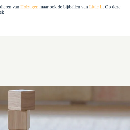
n dieren van
Holztiger,
maar ook de bijtballen van
Little L
. Op deze
iek