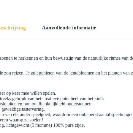
eschrijving
Aanvullende informatie
enen te herkennen en hun bewustzijn van de natuurlijke ritmes van de a
e zon reizen. Je zult genieten van de lentebloemen en het planten van z
eer op keer mee willen spelen.
eeks gebruik van het creatieve potentieel van het kind.
asie uiten en hun onafhankelijkheid ondersteunen.
 geweldige tastervaring.
ich van elk ander speelgoed, waardoor een onbeperkt aantal speelmogel
nieren waarop ze spelen!
htig, lichtgewicht (5 momme) 100% pure zijde.