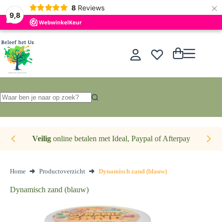
×
Nederlands
8
Reviews
9,8
Ga
naar
de
Winkelwagen
inhoud
Geen
resultaten
Veilig
online betalen met Ideal, Paypal of Afterpay
Home
Productoverzicht
Dynamisch zand (blauw)
Dynamisch zand (blauw)