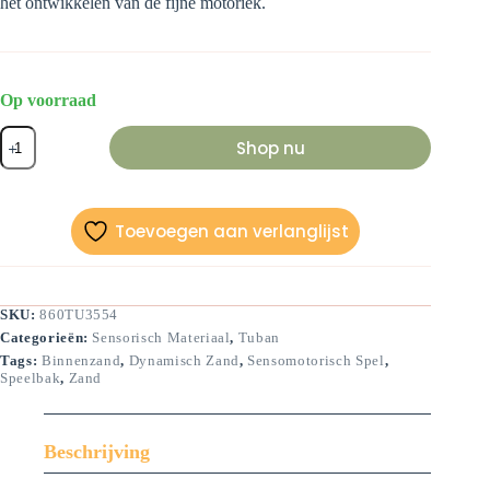
het ontwikkelen van de fijne motoriek.
Op voorraad
Dynamisch
Shop nu
zand
(blauw)
aantal
Toevoegen aan verlanglijst
SKU:
860TU3554
Categorieën:
Sensorisch Materiaal
,
Tuban
Tags:
Binnenzand
,
Dynamisch Zand
,
Sensomotorisch Spel
,
Speelbak
,
Zand
Beschrijving