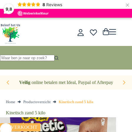
×
Nederlands
8
Reviews
9,8
Ga
naar
de
Winkelwagen
inhoud
Geen
resultaten
Veilig
online betalen met Ideal, Paypal of Afterpay
Home
Productoverzicht
Kinetisch zand 5 kilo
Kinetisch zand 5 kilo
UITVERKOCHT