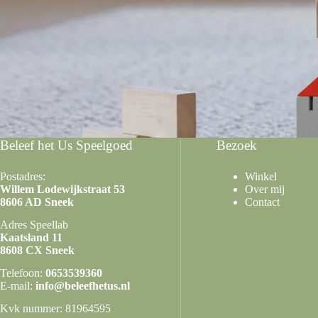
Beleef het Us Speelgoed
Bezoek
Postadres:
Winkel
Willem Lodewijkstraat 53
Over mij
8606 AD Sneek
Contact
Adres Speellab
Kaatsland 11
8608 CX Sneek
Telefoon:
0653539360
E-mail:
info@beleefhetus.nl
Kvk nummer: 81964595