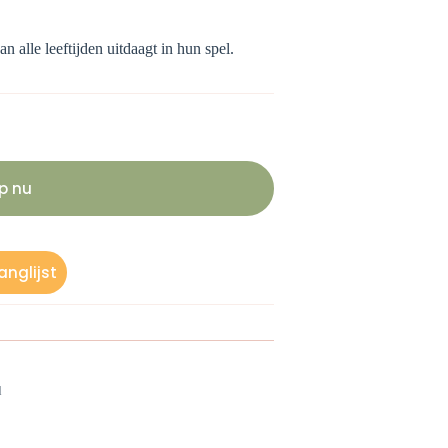
 alle leeftijden uitdaagt in hun spel.
p nu
nglijst
d