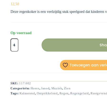
12,50
Deze regenkoker is een veelzijdig stuk speelgoed dat kinderen van
Op voorraad
Regenkoker
aantal
Sho
Toevoegen aan verla
SKU:
117.602
Categorieën:
Horen
,
Janod
,
Muziek
,
Zien
Tags:
Kalmerend
,
Ontprikkelend
,
Regen
,
Regengeluid
,
Rustgeven