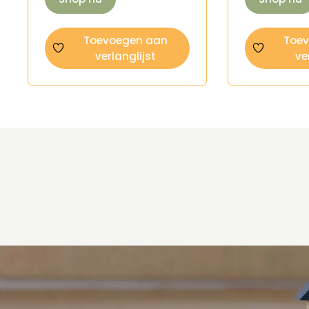
Toevoegen aan
Toe
verlanglijst
ve