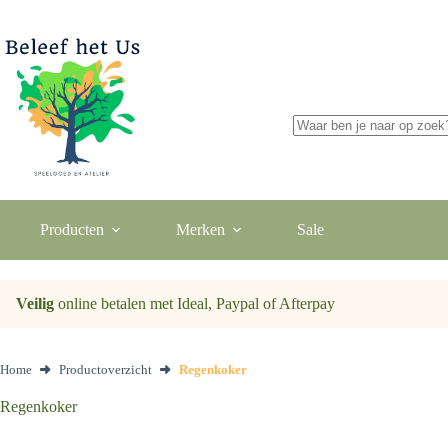
Ga
naar
de
inhoud
Geen
resultaten
Producten
Merken
Sale
Veilig
online betalen met Ideal, Paypal of Afterpay
Home
Productoverzicht
Regenkoker
Regenkoker