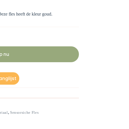
eze fles heeft de kleur goud.
p nu
nglijst
riaal
,
Sensorsiche Fles