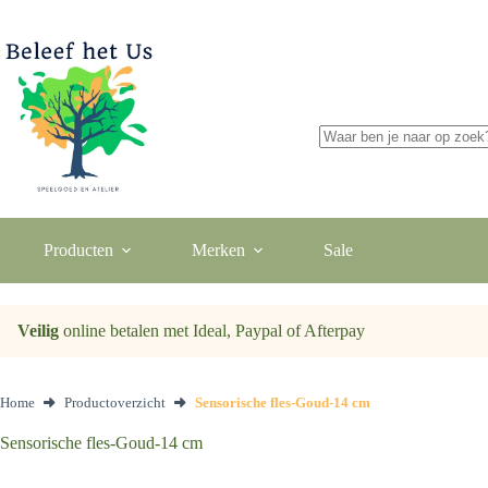
Ga
naar
de
inhoud
Geen
resultaten
Producten
Merken
Sale
Veilig
online betalen met Ideal, Paypal of Afterpay
Home
Productoverzicht
Sensorische fles-Goud-14 cm
Sensorische fles-Goud-14 cm