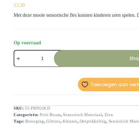
13,50
Met deze mooie sensorische fles kunnen kinderen uren spelen. D
Op voorraad
Sensorische
fles-
Sho
Goud-
14
cm
aantal
Toevoegen aan verla
SKU:
55.PBFGOLD
Categorieën:
Petit Boum
,
Sensorisch Materiaal
,
Zien
Tags:
Beweging
,
Glitters
,
Kleuren
,
Ontprikkeling
,
Sensorisch Mate