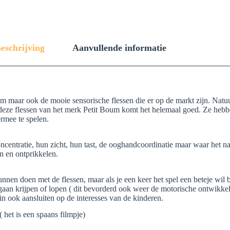
eschrijving
Aanvullende informatie
lijm maar ook de mooie sensorische flessen die er op de markt zijn. Nat
deze flessen van het merk Petit Boum komt het helemaal goed. Ze hebbe
rmee te spelen.
ntratie, hun zicht, hun tast, de ooghandcoordinatie maar waar het natu
n en ontprikkelen.
nen doen met de flessen, maar als je een keer het spel een beteje wil 
n gaan krijpen of lopen ( dit bevorderd ook weer de motorische ontwikk
rin ook aansluiten op de interesses van de kinderen.
 het is een spaans filmpje)