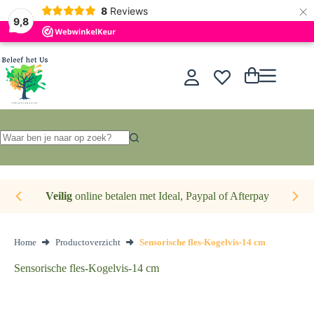
×
Nederlands
8
Reviews
9,8
Ga
naar
de
Winkelwagen
inhoud
Geen
resultaten
Veilig
online betalen met Ideal, Paypal of Afterpay
Home
Productoverzicht
Sensorische fles-Kogelvis-14 cm
Sensorische fles-Kogelvis-14 cm