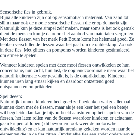
Sensorische fles in gebruik.
Bijna alle kinderen zijn dol op sensomotisch materiaal. Van zand tot
slijm maar ook de mooie sensorische flessen die er op de markt zijn.
Natuurlijk kun je deze simpel zelf maken, maar soms is het ook gemak
dient de mens en kun je daardoor het aanbod van materialen vergroten.
Met deze flessen van het merk Petit Boum komt het helemaal goed. Ze
hebben verschillende flessen waar het gaat om de ontdekking. Zo ook
in deze fles. Met glitters en pompoms worden kinderen gestimuleerd
om ermee te spelen.
Wanneer kinderen spelen met deze mooi flessen ontwikkelen ze hun
concentratie, hun zicht, hun tast, de ooghandcoordinatie maar waar het
natuurlijk uitermate voor geschikt is, is de ontprikkeling. Kinderen
kunnen uren lang ernaar kijken en daardoor ontzettend goed
ontspannen en ontprikkelen.
Spelideeën:
Natuurlijk kunnen kinderen heel goed zelf bedenken wat ze allemaal
kunnen doen met de flessen, maar als je een keer het spel een beteje
wil begeleide dan kan je bijvoorbeeld aansturen op het stapelen van de
flessen, het laten rollen van de flessen waardoor kinderen er achteraan
gaan krijpen of lopen ( dit bevorderd ook weer de motorische
ontwikkeling) en er kan natuurlijk urenlang gekeken worden naar de
elementen die in de fles zitten. Omdat elke fles een ander onderwerp is