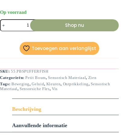
Op voorraad
Sensorische
Shop nu
fles-
Kogelvis-
14
cm
aantal
Toevoegen aan verlanglijst
SKU:
55.PBSPUFFERFISH
Categorieën:
Petit Boum
,
Sensorisch Materiaal
,
Zien
Tags:
Beweging
,
Geluid
,
Kleuren
,
Ontprikkeling
,
Sensorisch
Materiaal
,
Sensorsiche Fles
,
Vis
Beschrijving
Aanvullende informatie