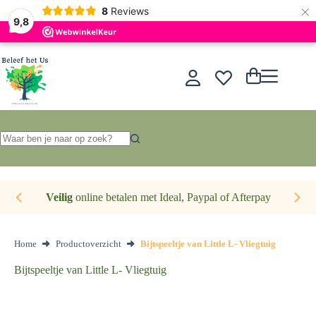
×
Nederlands
8
Reviews
9,8
Ga
naar
de
Winkelwagen
inhoud
Geen
resultaten
Veilig
online betalen met Ideal, Paypal of Afterpay
Home
Productoverzicht
Bijtspeeltje van Little L- Vliegtuig
Bijtspeeltje van Little L- Vliegtuig