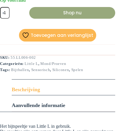
Op voorraad
Bijtspeeltje
Shop nu
van
Little
L-
Vliegtuig
aantal
Toevoegen aan verlanglijst
SKU:
55.LL006-002
Categorieën:
Little L
,
Mond/Proeven
Tags:
Bijtballen
,
Sensorisch
,
Siliconen
,
Spelen
Beschrijving
Aanvullende informatie
Het bijtspeeltje van Little L in gebruik.