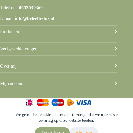
Telefoon:
0653539360
E-mail:
info@beleefhetus.nl
Producten
Veelgestelde vragen
Over mij
Mijn account
We gebruiken cookies om ervoor te zorgen dat we u de beste
© Beleef het Us
ervaring op onze website bieden.
Algemene voorwaarden
Privacy & disclaimer
Accepteren
Afwijzen