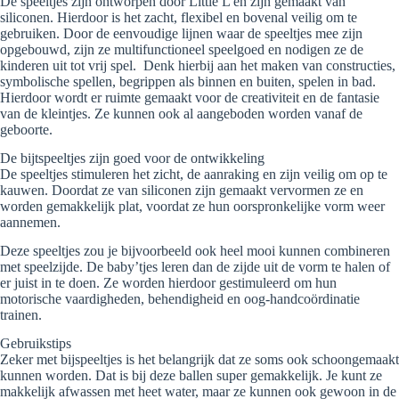
De speeltjes zijn ontworpen door Little L en zijn gemaakt van
siliconen. Hierdoor is het zacht, flexibel en bovenal veilig om te
gebruiken. Door de eenvoudige lijnen waar de speeltjes mee zijn
opgebouwd, zijn ze multifunctioneel speelgoed en nodigen ze de
kinderen uit tot vrij spel. Denk hierbij aan het maken van constructies,
symbolische spellen, begrippen als binnen en buiten, spelen in bad.
Hierdoor wordt er ruimte gemaakt voor de creativiteit en de fantasie
van de kleintjes. Ze kunnen ook al aangeboden worden vanaf de
geboorte.
De bijtspeeltjes zijn goed voor de ontwikkeling
De speeltjes stimuleren het zicht, de aanraking en zijn veilig om op te
kauwen. Doordat ze van siliconen zijn gemaakt vervormen ze en
worden gemakkelijk plat, voordat ze hun oorspronkelijke vorm weer
aannemen.
Deze speeltjes zou je bijvoorbeeld ook heel mooi kunnen combineren
met speelzijde. De baby’tjes leren dan de zijde uit de vorm te halen of
er juist in te doen. Ze worden hierdoor gestimuleerd om hun
motorische vaardigheden, behendigheid en oog-handcoördinatie
trainen.
Gebruikstips
Zeker met bijspeeltjes is het belangrijk dat ze soms ook schoongemaakt
kunnen worden. Dat is bij deze ballen super gemakkelijk. Je kunt ze
makkelijk afwassen met heet water, maar ze kunnen ook gewoon in de