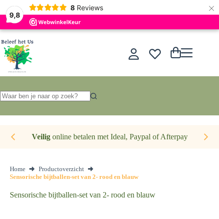
×
Nederlands
8
Reviews
9,8
Ga
naar
de
Winkelwagen
inhoud
Geen
resultaten
Veilig
online betalen met Ideal, Paypal of Afterpay
Home
Productoverzicht
Sensorische bijtballen-set van 2- rood en blauw
Sensorische bijtballen-set van 2- rood en blauw