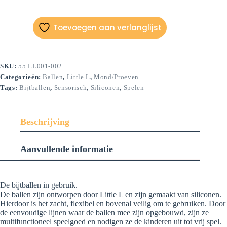
van
2-
rood
Toevoegen aan verlanglijst
en
blauw
aantal
SKU:
55.LL001-002
Categorieën:
Ballen
,
Little L
,
Mond/Proeven
Tags:
Bijtballen
,
Sensorisch
,
Siliconen
,
Spelen
Beschrijving
Aanvullende informatie
De bijtballen in gebruik.
De ballen zijn ontworpen door Little L en zijn gemaakt van siliconen.
Hierdoor is het zacht, flexibel en bovenal veilig om te gebruiken. Door
de eenvoudige lijnen waar de ballen mee zijn opgebouwd, zijn ze
multifunctioneel speelgoed en nodigen ze de kinderen uit tot vrij spel.