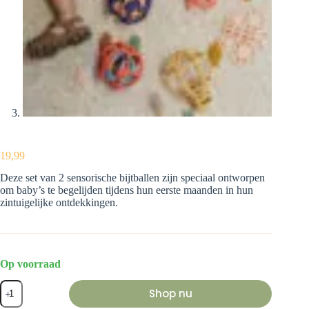
19,99
Deze set van 2 sensorische bijtballen zijn speciaal ontworpen
om baby’s te begelijden tijdens hun eerste maanden in hun
zintuigelijke ontdekkingen.
Op voorraad
Sensorische
Shop nu
bijtballen-
set