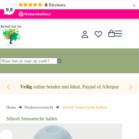
×
Nederlands
8
Reviews
9,8
Ga
naar
de
Winkelwagen
inhoud
Geen
resultaten
Veilig
online betalen met Ideal, Paypal of Afterpay
Home
Productoverzicht
Silisoft Sensorische ballen
Silisoft Sensorische ballen