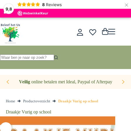
×
Nederlands
8
Reviews
9,8
Ga
naar
de
Winkelwagen
inhoud
Geen
resultaten
Veilig
online betalen met Ideal, Paypal of Afterpay
Home
Productoverzicht
Draakje Vurig op school
Draakje Vurig op school