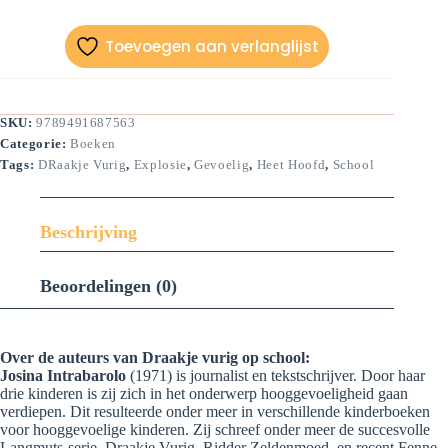
school
aantal
Toevoegen aan verlanglijst
SKU:
9789491687563
Categorie:
Boeken
Tags:
DRaakje Vurig
,
Explosie
,
Gevoelig
,
Heet Hoofd
,
School
Beschrijving
Beoordelingen (0)
Over de auteurs van Draakje vurig op school:
Josina Intrabarolo
(1971) is journalist en tekstschrijver. Door haar
drie kinderen is zij zich in het onderwerp hooggevoeligheid gaan
verdiepen. Dit resulteerde onder meer in verschillende kinderboeken
voor hooggevoelige kinderen. Zij schreef onder meer de succesvolle
Langmuts-serie, Draakje Vurig, Ridder Zeldenmoed, en recent Fenne