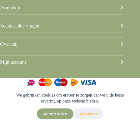
Producten
Veelgestelde vragen
Over mij
Mijn account
We gebruiken cookies om ervoor te zorgen dat we u de beste
© Beleef het Us
ervaring op onze website bieden.
Algemene voorwaarden
Privacy & disclaimer
Accepteren
Afwijzen
Sitemap
Ontwerp & sitebeheer door
ForYou B.V.
in samenwerking met
Best4u
Afbeeldingen onder licentie van Shutterstock.com