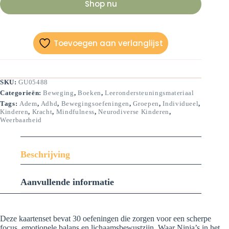
Shop nu
Toevoegen aan verlanglijst
SKU:
GU05488
Categorieën:
Beweging
,
Boeken
,
Leerondersteuningsmateriaal
Tags:
Adem
,
Adhd
,
Bewegingsoefeningen
,
Groepen
,
Individueel
,
Kinderen
,
Kracht
,
Mindfulness
,
Neurodiverse Kinderen
,
Weerbaarheid
Beschrijving
Aanvullende informatie
Deze kaartenset bevat 30 oefeningen die zorgen voor een scherpe
focus, emotionele balans en lichaamsbewustzijn. Waar Ninja’s in het