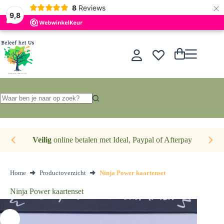
×
Nederlands
8
Reviews
9,8
Ga
naar
de
Winkelwagen
inhoud
Geen
resultaten
Veilig
online betalen met Ideal, Paypal of Afterpay
Home
Productoverzicht
Ninja Power kaartenset
Ninja Power kaartenset