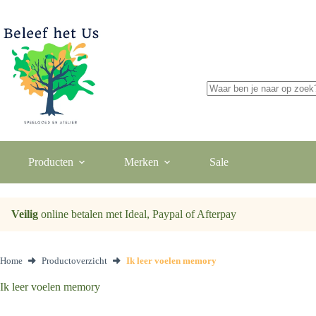
Ga
naar
de
inhoud
Geen
resultaten
Producten
Merken
Sale
Veilig
online betalen met Ideal, Paypal of Afterpay
Home
Productoverzicht
Ik leer voelen memory
Ik leer voelen memory