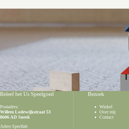
Beleef het Us Speelgoed
Bezoek
Postadres:
Winkel
Willem Lodewijkstraat 53
Over mij
8606 AD Sneek
Contact
Adres Speellab