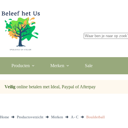
Ga
naar
de
inhoud
Geen
resultaten
Producten
Merken
Sale
Veilig
online betalen met Ideal, Paypal of Afterpay
Home
Productoverzicht
Merken
A - C
Boulderball