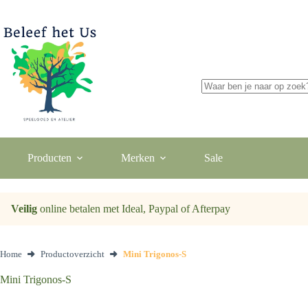
Ga
naar
de
inhoud
Geen
resultaten
Producten
Merken
Sale
Veilig
online betalen met Ideal, Paypal of Afterpay
Home
Productoverzicht
Mini Trigonos-S
Mini Trigonos-S