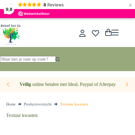
×
Nederlands
8
Reviews
9,8
Ga
naar
de
Winkelwagen
inhoud
Geen
resultaten
Veilig
online betalen met Ideal, Paypal of Afterpay
Home
Productoverzicht
Textuur kwasten
Textuur kwasten