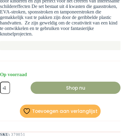
door kinderen en zijn perfect voor het creëren van interessante
schildereffecten De set bestaat uit 4 kwasten die gaasstroken,
EVA-stroken, sponsstroken en tamponeerstroken die
gemakkelijk vast te pakken zijn door de geribbelde plastic
handvatten. Ze zijn geweldig om de creativiteit van een kind
te ontwikkelen en te gebruiken voor fantasierijke
knutselprojecten.
Op voorraad
Textuur
Shop nu
kwasten
aantal
Toevoegen aan verlanglijst
SKU:
370051