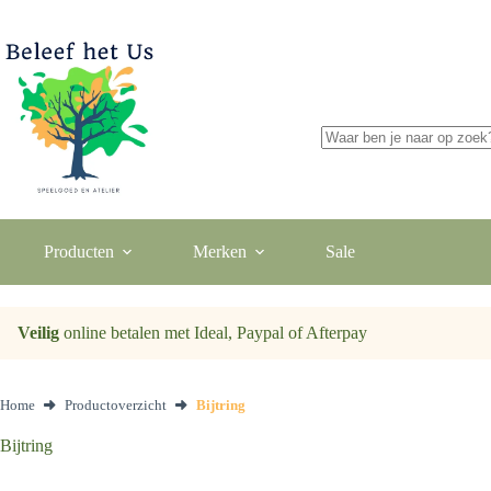
Ga
naar
de
inhoud
Geen
resultaten
Producten
Merken
Sale
Veilig
online betalen met Ideal, Paypal of Afterpay
Home
Productoverzicht
Bijtring
Bijtring