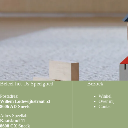
Beleef het Us Speelgoed
Bezoek
Postadres:
Winkel
Willem Lodewijkstraat 53
Over mij
8606 AD Sneek
Contact
Adres Speellab
Kaatsland 11
8608 CX Sneek