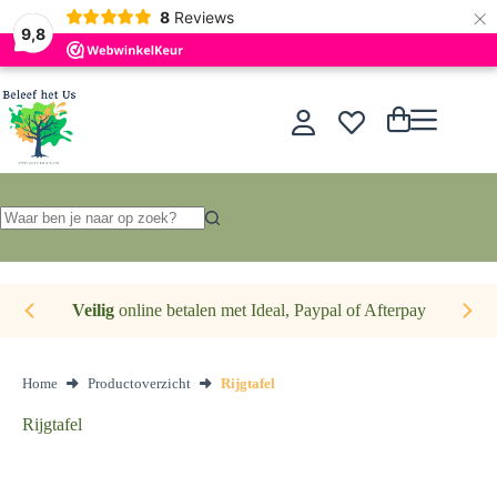
×
Nederlands
8
Reviews
9,8
Ga
naar
de
Winkelwagen
inhoud
Geen
resultaten
Veilig
online betalen met Ideal, Paypal of Afterpay
Home
Productoverzicht
Rijgtafel
Rijgtafel