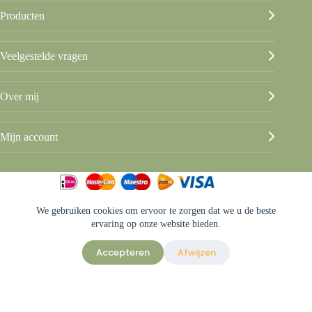
Producten
Veelgestelde vragen
Over mij
Mijn account
We gebruiken cookies om ervoor te zorgen dat we u de beste
© Beleef het Us
ervaring op onze website bieden.
Algemene voorwaarden
Privacy & disclaimer
Accepteren
Afwijzen
Sitemap
Ontwerp & sitebeheer door
ForYou B.V.
in samenwerking met
Best4u
Afbeeldingen onder licentie van Shutterstock.com