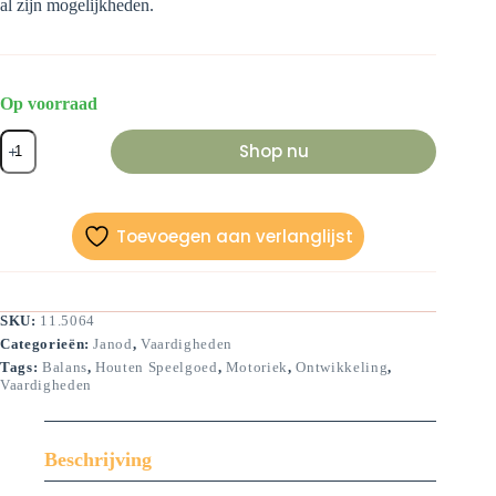
al zijn mogelijkheden.
Op voorraad
Rijgtafel
Shop nu
aantal
Toevoegen aan verlanglijst
SKU:
11.5064
Categorieën:
Janod
,
Vaardigheden
Tags:
Balans
,
Houten Speelgoed
,
Motoriek
,
Ontwikkeling
,
Vaardigheden
Beschrijving