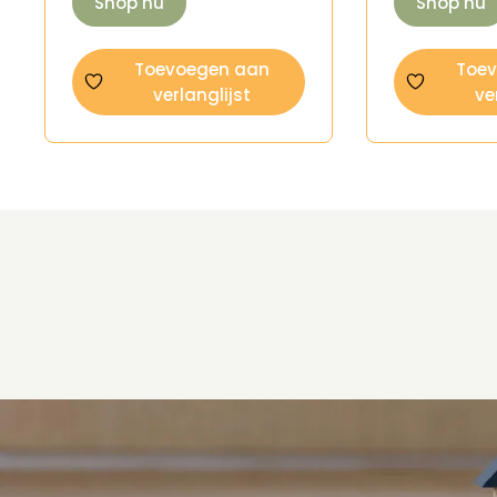
Shop nu
Shop nu
Toevoegen aan
Toe
verlanglijst
ve