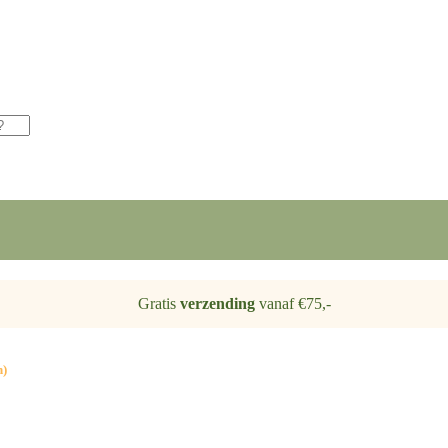
Gratis
verzending
vanaf €75,-
n)