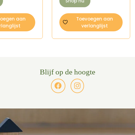
Shop nu
voegen aan
Toevoegen aan
rlanglijst
verlanglijst
Blijf op de hoogte