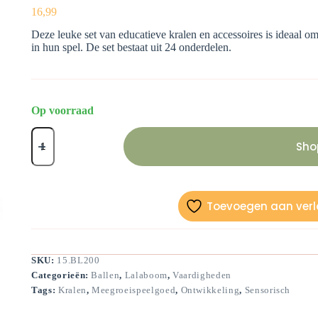
16,99
Deze leuke set van educatieve kralen en accessoires is ideaal 
in hun spel. De set bestaat uit 24 onderdelen.
Op voorraad
Educatieve
kralen
Sho
en
accessoires
(24
onderdelen)
aantal
Toevoegen aan verla
SKU:
15.BL200
Categorieën:
Ballen
,
Lalaboom
,
Vaardigheden
Tags:
Kralen
,
Meegroeispeelgoed
,
Ontwikkeling
,
Sensorisch