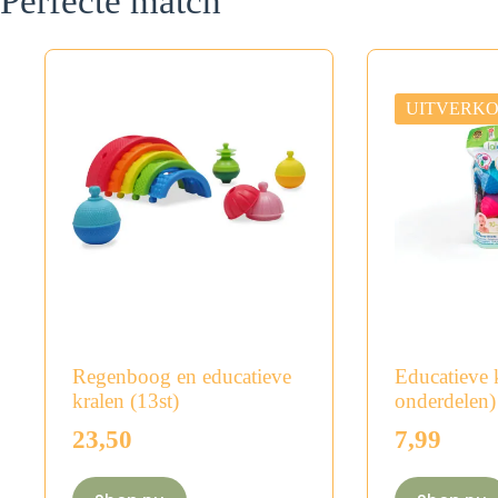
Perfecte match
UITVERK
Regenboog en educatieve
Educatieve 
kralen (13st)
onderdelen)
23,50
7,99