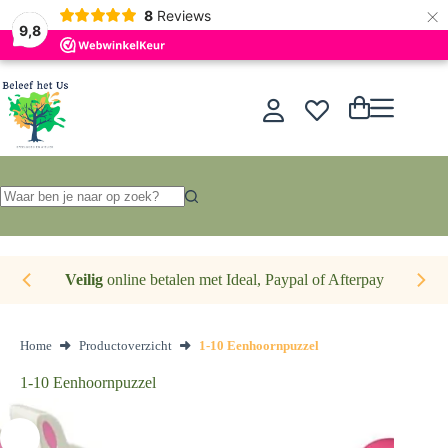
×
Nederlands
8
Reviews
9,8
Ga
naar
de
Winkelwagen
inhoud
Geen
resultaten
Veilig
online betalen met Ideal, Paypal of Afterpay
Home
Productoverzicht
1-10 Eenhoornpuzzel
1-10 Eenhoornpuzzel