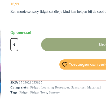
16,99
Een mooie sensory fidget set die je kind kan helpen bij de coo
Op voorraad
Sensory
Fidget
Sho
Set
aantal
Toevoegen aan verla
SKU:
0765023055825
Categorieën:
Fidget
,
Learning Resources
,
Sensorisch Materiaal
Tags:
Fidget
,
Fidget Toys
,
Sensory