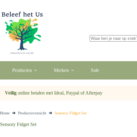
Ga
naar
de
inhoud
Geen
resultaten
Producten
Merken
Sale
Veilig
online betalen met Ideal, Paypal of Afterpay
Home
Productoverzicht
Sensory Fidget Set
Sensory Fidget Set