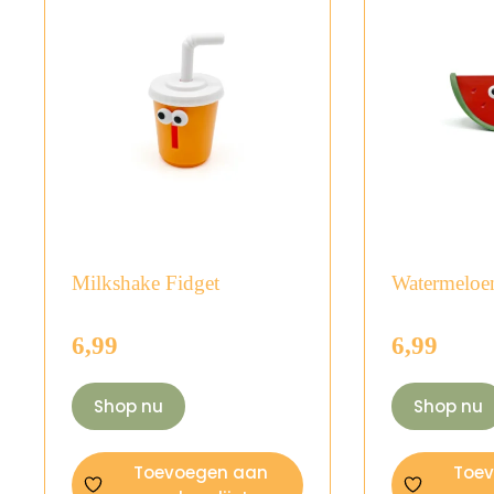
Milkshake Fidget
Watermeloe
6,99
6,99
Shop nu
Shop nu
Toevoegen aan
Toe