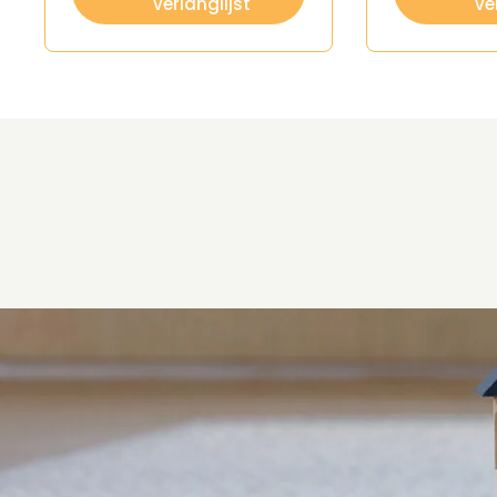
verlanglijst
ve