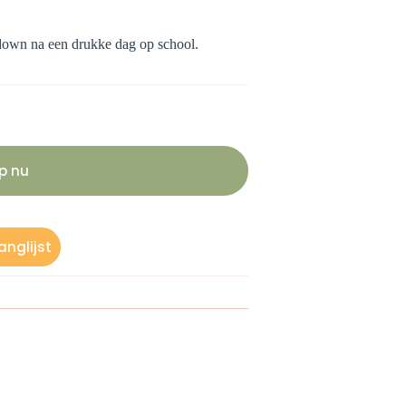
l down na een drukke dag op school.
p nu
nglijst