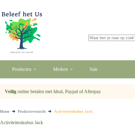
Ga
naar
de
inhoud
Geen
resultaten
Producten
Merken
Sale
Veilig
online betalen met Ideal, Paypal of Afterpay
Home
Productoverzicht
Activiteitenkubus Jack
Activiteitenkubus Jack