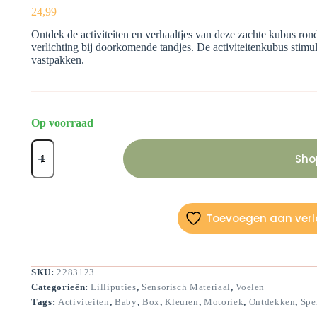
24,99
Ontdek de activiteiten en verhaaltjes van deze zachte kubus rond
verlichting bij doorkomende tandjes. De activiteitenkubus stimul
vastpakken.
Op voorraad
Activiteitenkubus
Jack
Sho
aantal
Toevoegen aan verla
SKU:
2283123
Categorieën:
Lilliputies
,
Sensorisch Materiaal
,
Voelen
Tags:
Activiteiten
,
Baby
,
Box
,
Kleuren
,
Motoriek
,
Ontdekken
,
Spe