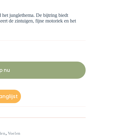
 het junglethema. De bijtring biedt
eert de zintuigen, fijne motoriek en het
p nu
nglijst
len
,
Voelen