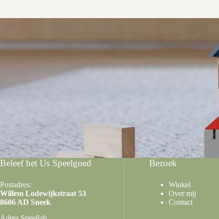
Beleef het Us Speelgoed
Bezoek
Postadres:
Winkel
Willem Lodewijkstraat 53
Over mij
8606 AD Sneek
Contact
Adres Speellab