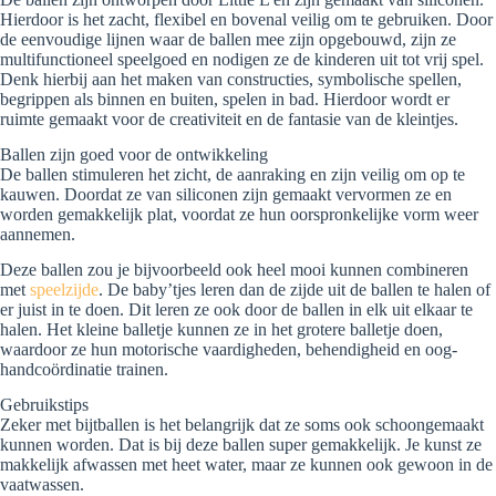
Hierdoor is het zacht, flexibel en bovenal veilig om te gebruiken. Door
de eenvoudige lijnen waar de ballen mee zijn opgebouwd, zijn ze
multifunctioneel speelgoed en nodigen ze de kinderen uit tot vrij spel.
Denk hierbij aan het maken van constructies, symbolische spellen,
begrippen als binnen en buiten, spelen in bad. Hierdoor wordt er
ruimte gemaakt voor de creativiteit en de fantasie van de kleintjes.
Ballen zijn goed voor de ontwikkeling
De ballen stimuleren het zicht, de aanraking en zijn veilig om op te
kauwen. Doordat ze van siliconen zijn gemaakt vervormen ze en
worden gemakkelijk plat, voordat ze hun oorspronkelijke vorm weer
aannemen.
Deze ballen zou je bijvoorbeeld ook heel mooi kunnen combineren
met
speelzijde
. De baby’tjes leren dan de zijde uit de ballen te halen of
er juist in te doen. Dit leren ze ook door de ballen in elk uit elkaar te
halen. Het kleine balletje kunnen ze in het grotere balletje doen,
waardoor ze hun motorische vaardigheden, behendigheid en oog-
handcoördinatie trainen.
Gebruikstips
Zeker met bijtballen is het belangrijk dat ze soms ook schoongemaakt
kunnen worden. Dat is bij deze ballen super gemakkelijk. Je kunst ze
makkelijk afwassen met heet water, maar ze kunnen ook gewoon in de
vaatwassen.