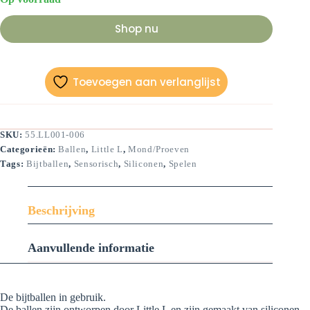
Shop nu
Toevoegen aan verlanglijst
SKU:
55.LL001-006
Categorieën:
Ballen
,
Little L
,
Mond/Proeven
Tags:
Bijtballen
,
Sensorisch
,
Siliconen
,
Spelen
Beschrijving
Aanvullende informatie
De bijtballen in gebruik.
De ballen zijn ontworpen door Little L en zijn gemaakt van siliconen.