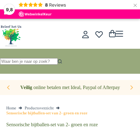
×
Nederlands
8
Reviews
9,8
Ga
naar
de
Winkelwagen
inhoud
Geen
resultaten
Veilig
online betalen met Ideal, Paypal of Afterpay
Home
Productoverzicht
Sensorische bijtballen-set van 2- groen en roze
Sensorische bijtballen-set van 2- groen en roze