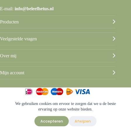
E-mail:
info@beleefhetus.nl
Producten
Veelgestelde vragen
Over mij
Mijn account
We gebruiken cookies om ervoor te zorgen dat we u de beste
© Beleef het Us
ervaring op onze website bieden.
Algemene voorwaarden
Privacy & disclaimer
Accepteren
Afwijzen
Sitemap
Ontwerp & sitebeheer door
ForYou B.V.
in samenwerking met
Best4u