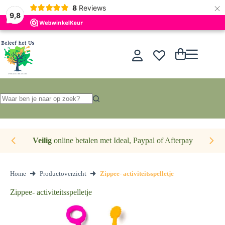
×
Nederlands
8
Reviews
9,8
Ga
naar
de
Winkelwagen
inhoud
Geen
resultaten
Veilig
online betalen met Ideal, Paypal of Afterpay
Home
Productoverzicht
Zippee- activiteitsspelletje
Zippee- activiteitsspelletje