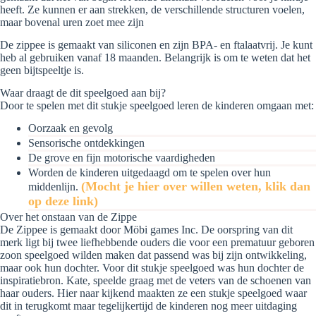
heeft. Ze kunnen er aan strekken, de verschillende structuren voelen,
maar bovenal uren zoet mee zijn
De zippee is gemaakt van siliconen en zijn BPA- en ftalaatvrij. Je kunt
heb al gebruiken vanaf 18 maanden. Belangrijk is om te weten dat het
geen bijtspeeltje is.
Waar draagt de dit speelgoed aan bij?
Door te spelen met dit stukje speelgoed leren de kinderen omgaan met:
Oorzaak en gevolg
Sensorische ontdekkingen
De grove en fijn motorische vaardigheden
Worden de kinderen uitgedaagd om te spelen over hun
(Mocht je hier over willen weten, klik dan
middenlijn.
op deze link)
Over het onstaan van de Zippe
De Zippee is gemaakt door Möbi games Inc. De oorspring van dit
merk ligt bij twee liefhebbende ouders die voor een prematuur geboren
zoon speelgoed wilden maken dat passend was bij zijn ontwikkeling,
maar ook hun dochter. Voor dit stukje speelgoed was hun dochter de
inspiratiebron. Kate, speelde graag met de veters van de schoenen van
haar ouders. Hier naar kijkend maakten ze een stukje speelgoed waar
dit in terugkomt maar tegelijkertijd de kinderen nog meer uitdaging