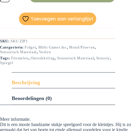
aantal
Toevoegen aan verlanglijst
SKU:
SKU ZIP1
Categorieën:
Fidget
,
Möbi Games Inc
,
Mond/Proeven
,
Sensorisch Materiaal
,
Voelen
Tags:
Friemelen
,
Ontwikkeling
,
Sensorisch Materiaal
,
Sensory
,
Spiegel
Beschrijving
Beoordelingen (0)
Meer informatie.
Dit is een mooie handzame stukje speelgoed voor de kleintjes. Hij is zo
gemaakt dat het van begin tot einde allemaal voordelen voor je kindje