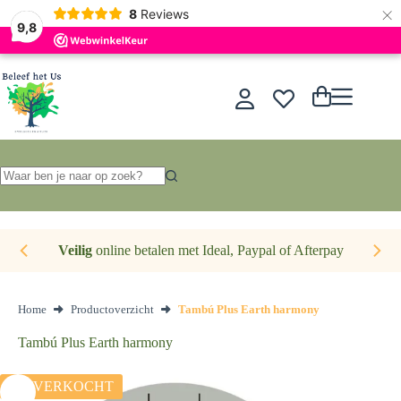
×
Nederlands
8
Reviews
9,8
Ga
naar
de
Winkelwagen
inhoud
Geen
resultaten
Veilig
online betalen met Ideal, Paypal of Afterpay
Home
Productoverzicht
Tambú Plus Earth harmony
Tambú Plus Earth harmony
UITVERKOCHT