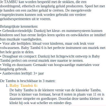
Je TAMBÚ kan worden bespeeld met de stokken, die een
doordringend, etherisch en langdurig geluid produceren. Speel het met
je handen om een ​​zachter geluid te creëren. De meegeleverde
vingerplectrums kunnen ook worden gebruikt om verdere
geluidsexperimenten uit te voeren.
Belangrijkste kenmerken:
• Gebruiksvriendelijk: Dankzij het kleur- en nummersysteem kunnen
kinderen snel hun eerste liedjes leren spelen en ontwikkelen ze intuïtief
hun muzikale vaardigheden.
• Voor alle leeftijden: Ideaal voor kinderen, maar ook leuk voor
volwassenen. Baby Tambú 6 is het perfecte instrument om muziek met
het hele gezin te delen.
• Draagbaar en compact: Dankzij het lichtgewicht ontwerp is Baby
Tambú perfect om overal muziek mee naartoe te nemen.
• Veilig en duurzaam: Gemaakt van hoogwaardige materialen voor
langdurig gebruik.
• Aanbevolen leeftijd: 3+ jaar
De Tambu is beschikbaar in 3 maten:
Baby Tambú 6:
De baby Tambu is de kleinere versie van de klassieke Tambu.
Deze is kleiner van formaat, bevat 8 noten in plaats van 11 en is
daarmee simpeler en goedkoper. Doordat deze tambu kleiner is
klinkt hij ook wat scheller en minder diep.