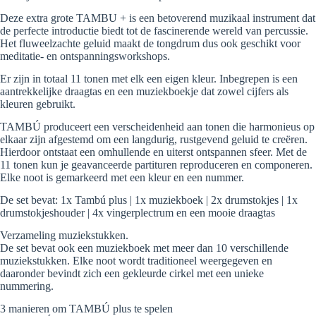
Deze extra grote TAMBU + is een betoverend muzikaal instrument dat
de perfecte introductie biedt tot de fascinerende wereld van percussie.
Het fluweelzachte geluid maakt de tongdrum dus ook geschikt voor
meditatie- en ontspanningsworkshops.
Er zijn in totaal 11 tonen met elk een eigen kleur. Inbegrepen is een
aantrekkelijke draagtas en een muziekboekje dat zowel cijfers als
kleuren gebruikt.
TAMBÚ produceert een verscheidenheid aan tonen die harmonieus op
elkaar zijn afgestemd om een ​​langdurig, rustgevend geluid te creëren.
Hierdoor ontstaat een omhullende en uiterst ontspannen sfeer. Met de
11 tonen kun je geavanceerde partituren reproduceren en componeren.
Elke noot is gemarkeerd met een kleur en een nummer.
De set bevat: 1x Tambú plus | 1x muziekboek | 2x drumstokjes | 1x
drumstokjeshouder | 4x vingerplectrum en een mooie draagtas
Verzameling muziekstukken.
De set bevat ook een muziekboek met meer dan 10 verschillende
muziekstukken. Elke noot wordt traditioneel weergegeven en
daaronder bevindt zich een gekleurde cirkel met een unieke
nummering.
3 manieren om TAMBÚ plus te spelen