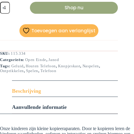
Houten
Shop nu
speeltelefoon
aantal
Toevoegen aan verlanglijst
SKU:
115.334
Categorieën:
Open Einde
,
Janod
Tags:
Geluid
,
Houten Telefoon
,
Knopjeskast
,
Naspelen
,
Ontprikkelen
,
Spelen
,
Telefoon
Beschrijving
Aanvullende informatie
Onze kinderen zijn kleine kopieeraparaten. Door te kopieren leren de
kinderen vaardigheden, oefenen ze interacties en creëren hiermee een