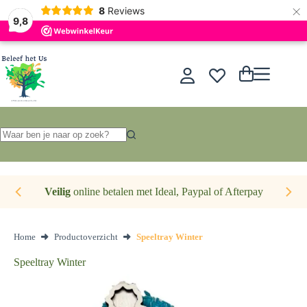
×
Nederlands
8
Reviews
9,8
Ga
naar
de
Winkelwagen
inhoud
Geen
resultaten
Veilig
online betalen met Ideal, Paypal of Afterpay
Home
Productoverzicht
Speeltray Winter
Speeltray Winter