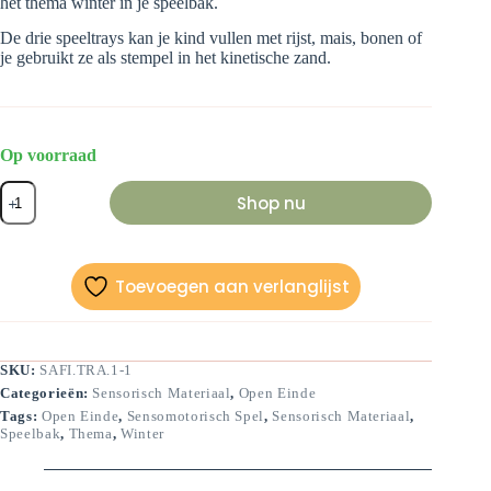
het thema winter in je speelbak.
De drie speeltrays kan je kind vullen met rijst, mais, bonen of
je gebruikt ze als stempel in het kinetische zand.
Op voorraad
Speeltray
Shop nu
Winter
aantal
Toevoegen aan verlanglijst
SKU:
SAFI.TRA.1-1
Categorieën:
Sensorisch Materiaal
,
Open Einde
Tags:
Open Einde
,
Sensomotorisch Spel
,
Sensorisch Materiaal
,
Speelbak
,
Thema
,
Winter