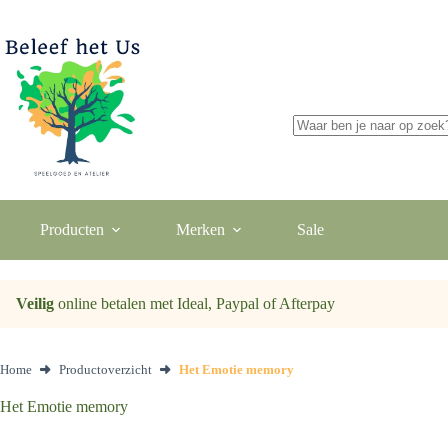
Ga
naar
de
inhoud
Geen
resultaten
Producten
Merken
Sale
Veilig
online betalen met Ideal, Paypal of Afterpay
Home
Productoverzicht
Het Emotie memory
Het Emotie memory