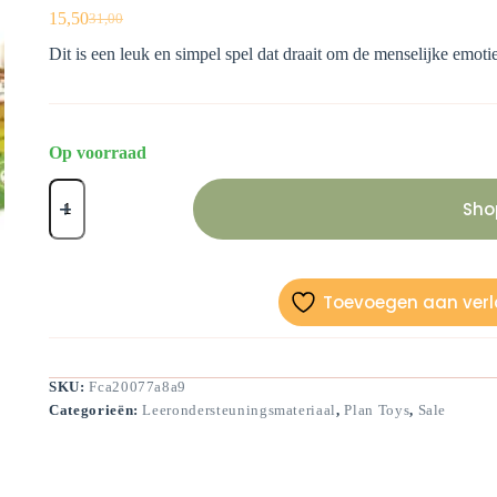
15,50
31,00
Oorspronkelijke
Huidige
prijs
prijs
Dit is een leuk en simpel spel dat draait om de menselijke emotie
was:
is:
€31,00.
€15,50.
Op voorraad
Het
Emotie
Sho
memory
aantal
Toevoegen aan verla
SKU:
Fca20077a8a9
Categorieën:
Leerondersteuningsmateriaal
,
Plan Toys
,
Sale