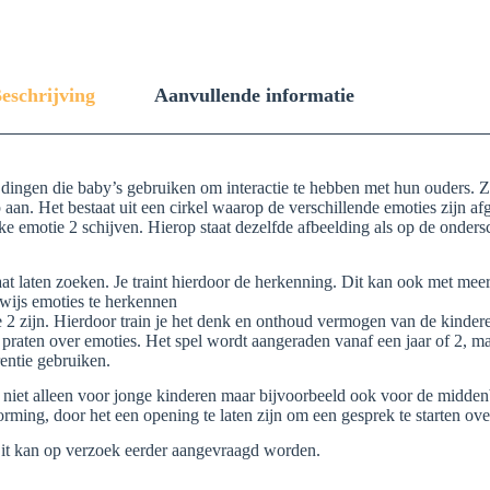
eschrijving
Aanvullende informatie
te dingen die baby’s gebruiken om interactie te hebben met hun ouders.
 aan. Het bestaat uit een cirkel waarop de verschillende emoties zijn afg
ke emotie 2 schijven. Hierop staat dezelfde afbeelding als op de ondersc
plaat laten zoeken. Je traint hierdoor de herkenning. Dit kan ook met mee
wijs emoties te herkennen
e 2 zijn. Hierdoor train je het denk en onthoud vermogen van de kinder
e praten over emoties. Het spel wordt aangeraden vanaf een jaar of 2, maa
rentie gebruiken.
n dan niet alleen voor jonge kinderen maar bijvoorbeeld ook voor de m
orming, door het een opening te laten zijn om een gesprek te starten ov
Dit kan op verzoek eerder aangevraagd worden.