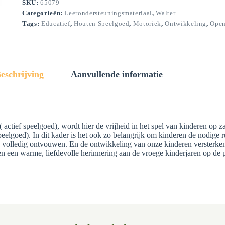
SKU:
65079
Categorieën:
Leerondersteuningsmateriaal
,
Walter
Tags:
Educatief
,
Houten Speelgoed
,
Motoriek
,
Ontwikkeling
,
Open
eschrijving
Aanvullende informatie
d ( actief speelgoed), wordt hier de vrijheid in het spel van kinderen o
eelgoed). In dit kader is het ook zo belangrijk om kinderen de nodige r
 volledig ontvouwen. En de ontwikkeling van onze kinderen versterken e
n een warme, liefdevolle herinnering aan de vroege kinderjaren op de p