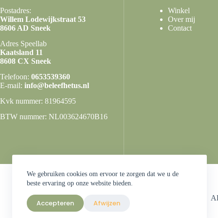
Postadres:
Winkel
Willem Lodewijkstraat 53
Over mij
8606 AD Sneek
Contact
Adres Speellab
Kaatsland 11
8608 CX Sneek
Telefoon:
0653539360
E-mail:
info@beleefhetus.nl
Kvk nummer: 81964595
BTW nummer: NL003624670B16
We gebruiken cookies om ervoor te zorgen dat we u de
beste ervaring op onze website bieden.
A
Accepteren
Afwijzen