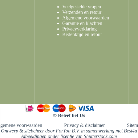
Veelgestelde vragen
Verzenden en retour
Algemene voorwaarden
Garantie en klachten
Privacyverklaring
Bedenktijd en retour
© Beleef het Us
lgemene voorwaarden
Privacy & disclaimer
Site
Ontwerp & sitebeheer door
ForYou B.V.
in samenwerking met
Best4u
Afbeeldingen onder licentie van Shutterstock.com