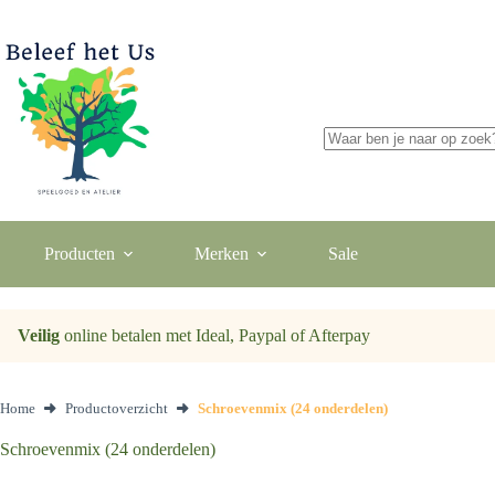
Ga
naar
de
inhoud
Geen
resultaten
Producten
Merken
Sale
Veilig
online betalen met Ideal, Paypal of Afterpay
Home
Productoverzicht
Schroevenmix (24 onderdelen)
Schroevenmix (24 onderdelen)