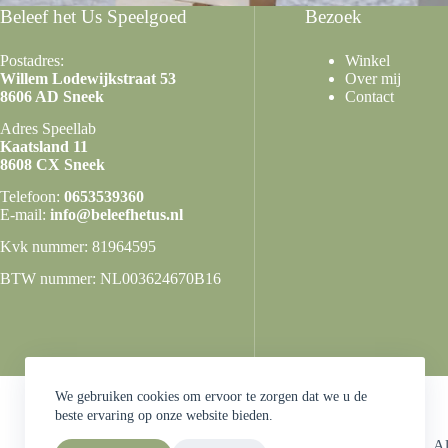
Beleef het Us Speelgoed
Bezoek
Postadres:
Winkel
Willem Lodewijkstraat 53
Over mij
8606 AD Sneek
Contact
Adres Speellab
Kaatsland 11
8608 CX Sneek
Telefoon:
0653539360
E-mail:
info@beleefhetus.nl
Kvk nummer: 81964595
BTW nummer: NL003624670B16
We gebruiken cookies om ervoor te zorgen dat we u de
beste ervaring op onze website bieden.
A