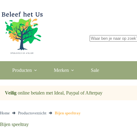
Ga
naar
de
inhoud
Geen
resultaten
Producten
Merken
Sale
Veilig
online betalen met Ideal, Paypal of Afterpay
Home
Productoverzicht
Bijen speeltray
Bijen speeltray