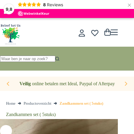
×
Nederlands
8
Reviews
9,8
Ga
naar
de
Winkelwagen
inhoud
Geen
resultaten
Veilig
online betalen met Ideal, Paypal of Afterpay
Home
Productoverzicht
Zandkammen set ( 5stuks)
Zandkammen set ( 5stuks)