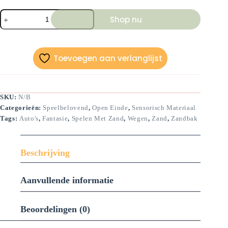
Zandkammen
Shop nu
set
(
5stuks)
aantal
Toevoegen aan verlanglijst
SKU:
N/B
Categorieën:
Speelbelovend
,
Open Einde
,
Sensorisch Materiaal
Tags:
Auto's
,
Fantasie
,
Spelen Met Zand
,
Wegen
,
Zand
,
Zandbak
Beschrijving
Aanvullende informatie
Beoordelingen (0)