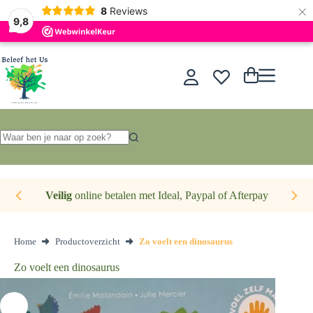
×
Nederlands
8
Reviews
9,8
Ga
naar
de
Winkelwagen
inhoud
Geen
resultaten
Veilig
online betalen met Ideal, Paypal of Afterpay
Home
Productoverzicht
Zo voelt een dinosaurus
Zo voelt een dinosaurus