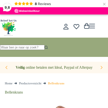
×
Nederlands
8
Reviews
9,8
Ga
naar
de
Winkelwagen
inhoud
Geen
resultaten
Veilig
online betalen met Ideal, Paypal of Afterpay
Home
Productoverzicht
Bellenkrans
Bellenkrans