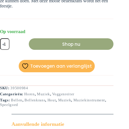
ze kunnen doen. Met deze mooie bellenkrans wordt het een
feestje.
Op voorraad
Bellenkrans
Shop nu
aantal
Toevoegen aan verlanglijst
SKU:
39500984
Categorieën:
Horen
,
Muziek
,
Voggenreiter
Tags:
Bellen
,
Bellenkrans
,
Hout
,
Muziek
,
Muziekinstrument
,
Speelgoed
Aanvullende informatie