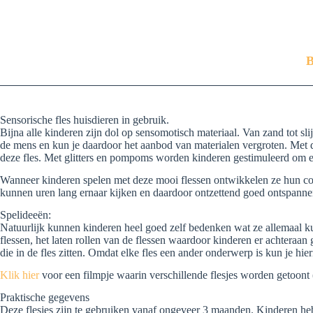
B
Sensorische fles huisdieren in gebruik.
Bijna alle kinderen zijn dol op sensomotisch materiaal. Van zand tot s
de mens en kun je daardoor het aanbod van materialen vergroten. Met 
deze fles. Met glitters en pompoms worden kinderen gestimuleerd om e
Wanneer kinderen spelen met deze mooi flessen ontwikkelen ze hun conce
kunnen uren lang ernaar kijken en daardoor ontzettend goed ontspanne
Spelideeën:
Natuurlijk kunnen kinderen heel goed zelf bedenken wat ze allemaal kun
flessen, het laten rollen van de flessen waardoor kinderen er achteraa
die in de fles zitten. Omdat elke fles een ander onderwerp is kun je hie
Klik hier
voor een filmpje waarin verschillende flesjes worden getoont (
Praktische gegevens
Deze flesjes zijn te gebruiken vanaf ongeveer 3 maanden. Kinderen heb