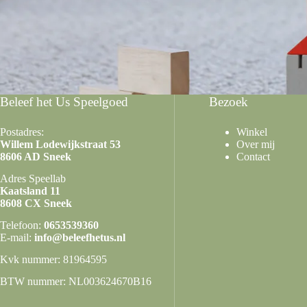
Beleef het Us Speelgoed
Bezoek
Postadres:
Winkel
Willem Lodewijkstraat 53
Over mij
8606 AD Sneek
Contact
Adres Speellab
Kaatsland 11
8608 CX Sneek
Telefoon:
0653539360
E-mail:
info@beleefhetus.nl
Kvk nummer: 81964595
BTW nummer: NL003624670B16