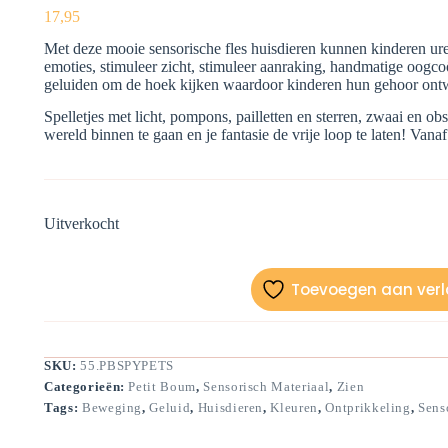
17,95
Met deze mooie sensorische fles huisdieren kunnen kinderen ur
emoties, stimuleer zicht, stimuleer aanraking, handmatige oogc
geluiden om de hoek kijken waardoor kinderen hun gehoor ont
Spelletjes met licht, pompons, pailletten en sterren, zwaai en ob
wereld binnen te gaan en je fantasie de vrije loop te laten! Van
Uitverkocht
Toevoegen aan verla
SKU:
55.PBSPYPETS
Categorieën:
Petit Boum
,
Sensorisch Materiaal
,
Zien
Tags:
Beweging
,
Geluid
,
Huisdieren
,
Kleuren
,
Ontprikkeling
,
Sens