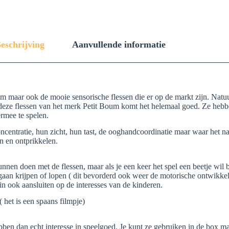
eschrijving
Aanvullende informatie
lijm maar ook de mooie sensorische flessen die er op de markt zijn. Nat
deze flessen van het merk Petit Boum komt het helemaal goed. Ze hebbe
rmee te spelen.
ntratie, hun zicht, hun tast, de ooghandcoordinatie maar waar het natu
n en ontprikkelen.
nen doen met de flessen, maar als je een keer het spel een beetje wil 
n gaan krijpen of lopen ( dit bevorderd ook weer de motorische ontwikk
rin ook aansluiten op de interesses van de kinderen.
 het is een spaans filmpje)
ben dan echt interesse in speelgoed. Je kunt ze gebruiken in de box ma