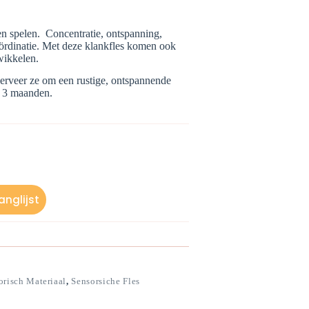
en spelen. Concentratie, ontspanning,
oördinatie. Met deze klankfles komen ook
wikkelen.
serveer ze om een ​​rustige, ontspannende
af 3 maanden.
nglijst
orisch Materiaal
,
Sensorsiche Fles