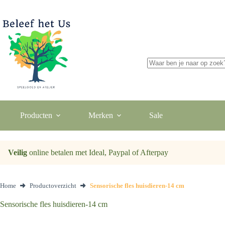
Ga
naar
de
inhoud
Geen
resultaten
Producten
Merken
Sale
Veilig
online betalen met Ideal, Paypal of Afterpay
Home
Productoverzicht
Sensorische fles huisdieren-14 cm
Sensorische fles huisdieren-14 cm