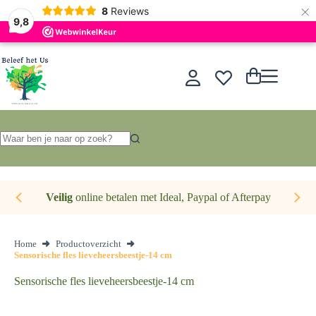
×
Nederlands
8
Reviews
9,8
Ga
naar
de
Winkelwagen
inhoud
Geen
resultaten
Veilig
online betalen met Ideal, Paypal of Afterpay
Home
Productoverzicht
Sensorische fles lieveheersbeestje-14 cm
Sensorische fles lieveheersbeestje-14 cm