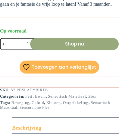
gaan en je fantasie de vrije loop te laten! Vanaf 3 maanden.
Op voorraad
Sensorische
Shop nu
fles
lieveheersbeestje-
14
cm
aantal
Toevoegen aan verlanglijst
SKU:
55.PBSLADYBIRDS
Categorieën:
Petit Boum
,
Sensorisch Materiaal
,
Zien
Tags:
Beweging
,
Geluid
,
Kleuren
,
Ontprikkeling
,
Sensorisch
Materiaal
,
Sensorsiche Fles
Beschrijving