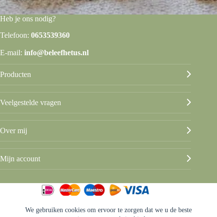
Heb je ons nodig?
Telefoon:
0653539360
E-mail:
info@beleefhetus.nl
Producten
Veelgestelde vragen
Over mij
Mijn account
We gebruiken cookies om ervoor te zorgen dat we u de beste
© Beleef het Us